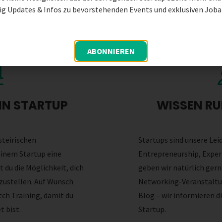
g Updates & Infos zu bevorstehenden Events und exklusiven Job
ABONNIEREN
EIN STARTUP
WISSEN R
steirischen
Startups sind unsere Lei
inem Startup eine
Entrepreneurship, Exper
 du die Möglichkeit, dich
geben wir natürlich gern
zustellen. Auf Wunsch
Networking-Veranstaltun
tch Training, damit du
Blog – wir informieren di
t bist.
Startup.