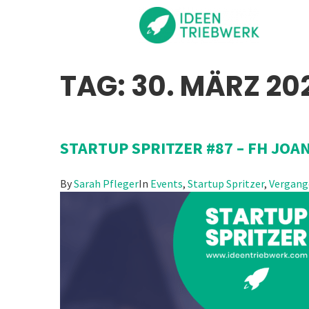
TAG:
30. MÄRZ 20
STARTUP SPRITZER #87 – FH JO
By
Sarah Pfleger
In
Events
,
Startup Spritzer
,
Vergang