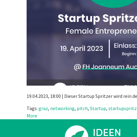
19.04.2023, 18:00 | Dieser Startup Spritzer wird rei
Tags:
graz
,
networking
,
pitch
,
Startup
,
startupspritz
More