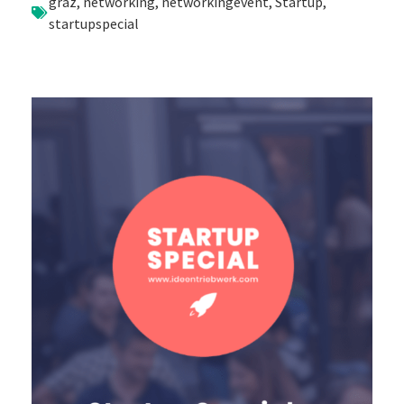
graz
,
networking
,
networkingevent
,
Startup
,
startupspecial