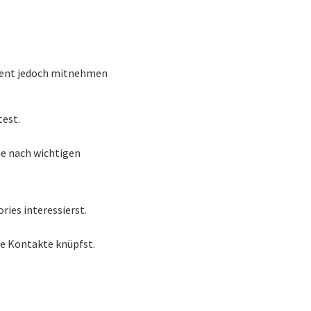
Event jedoch mitnehmen
test.
he nach wichtigen
ries interessierst.
e Kontakte knüpfst.