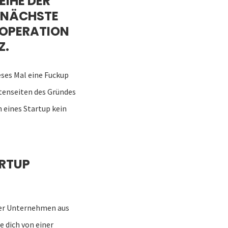
EIHE DER
E NÄCHSTE
OOPERATION
Z.
ieses Mal eine Fuckup
tenseiten des Gründes
n eines Startup kein
RTUP
ter Unternehmen aus
 dich von einer