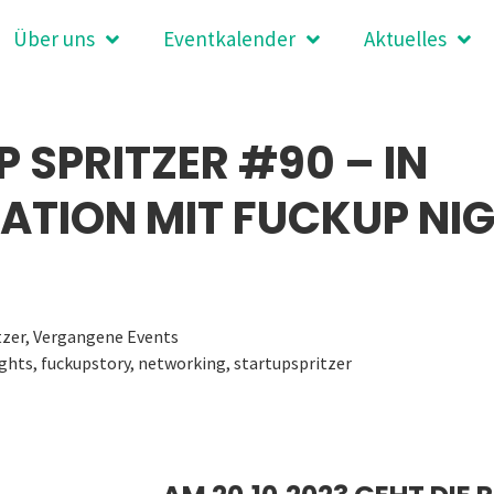
Über uns
Eventkalender
Aktuelles
 SPRITZER #90 – IN
ATION MIT FUCKUP NI
tzer
,
Vergangene Events
ghts
,
fuckupstory
,
networking
,
startupspritzer