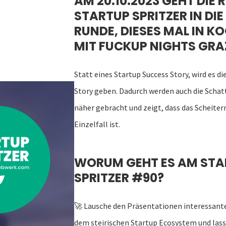
AM 20.10.2023 GEHT DIE R
STARTUP SPRITZER IN DI
RUNDE, DIESES MAL IN K
MIT FUCKUP NIGHTS GRA
Statt eines Startup Success Story, wird es d
Story geben. Dadurch werden auch die Schat
näher gebracht und zeigt, dass das Scheiter
Einzelfall ist.
WORUM GEHT ES AM STA
SPRITZER #90?
🚀
Lausche den Präsentationen interessan
dem steirischen Startup Ecosystem und lasse