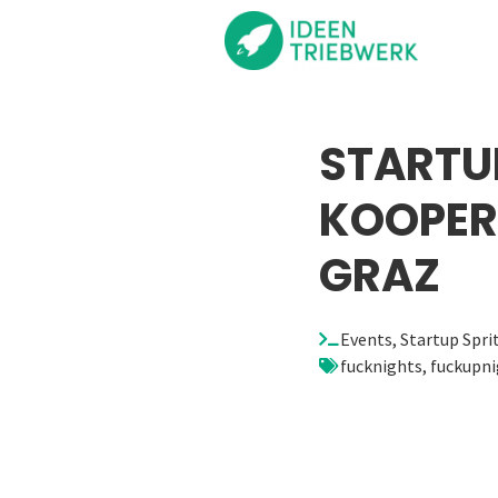
STARTUP
KOOPER
GRAZ
Events
,
Startup Spri
fucknights
,
fuckupni