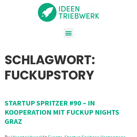
SCHLAGWORT:
FUCKUPSTORY
STARTUP SPRITZER #90 – IN
KOOPERATION MIT FUCKUP NIGHTS
GRAZ
By
Ideentriebwerk
In
Events
,
Startup Spritzer
,
Vergangene