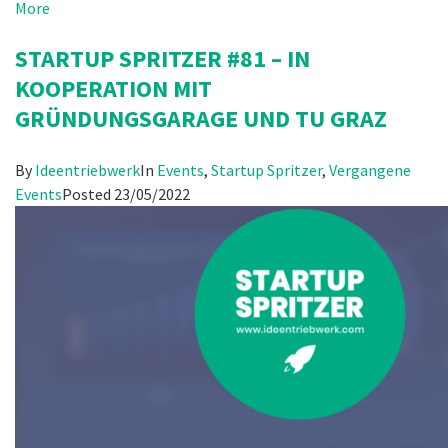
More
STARTUP SPRITZER #81 – IN
KOOPERATION MIT
GRÜNDUNGSGARAGE UND TU GRAZ
By
Ideentriebwerk
In
Events
,
Startup Spritzer
,
Vergangene
Events
Posted
23/05/2022