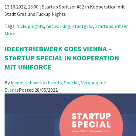
13.10.2022, 18:00 | Startup Spritzer #82 in Kooperation mit
Stadt Graz und Fuckup Nights
Tags:
fuckupnights
,
networking
,
stadtgraz
,
startupspritzer
More
IDEENTRIEBWERK GOES VIENNA –
STARTUP SPECIAL IN KOOPERATION
MIT UNIFORCE
By
Ideentriebwerk
In
Events
,
Special
,
Vergangene
Events
Posted
28/05/2022