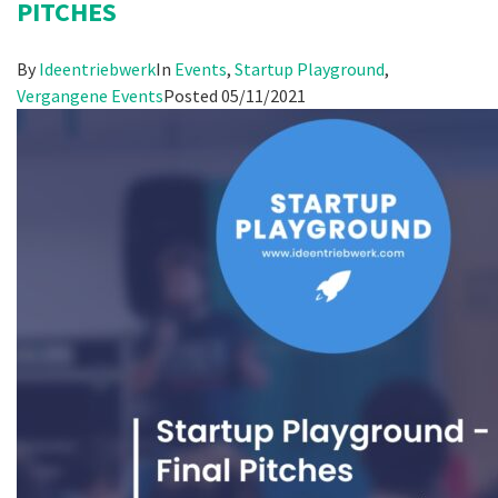
PITCHES
By
Ideentriebwerk
In
Events
,
Startup Playground
,
Vergangene Events
Posted
05/11/2021