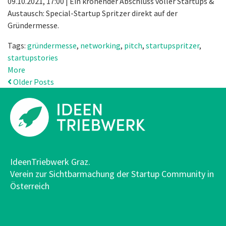
09.10.2021, 17:00 | Ein krönender Abschluss voller Startups &
Austausch: Special-Startup Spritzer direkt auf der
Gründermesse.
Tags:
gründermesse
,
networking
,
pitch
,
startupspritzer
,
startupstories
More
Older Posts
IdeenTriebwerk Graz.
Verein zur Sichtbarmachung der Startup Community in
Österreich