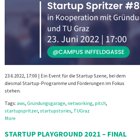
23.6.2022, 17:00 | Ein Event für die Startup Szene, bei dem
diesmal Startup-Programme und Förderungen im Fokus
stehen.
Tags:
aws
,
Gründungsgarage
,
networking
,
pitch
,
startupspritzer
,
startupstories
,
TUGraz
More
STARTUP PLAYGROUND 2021 – FINAL