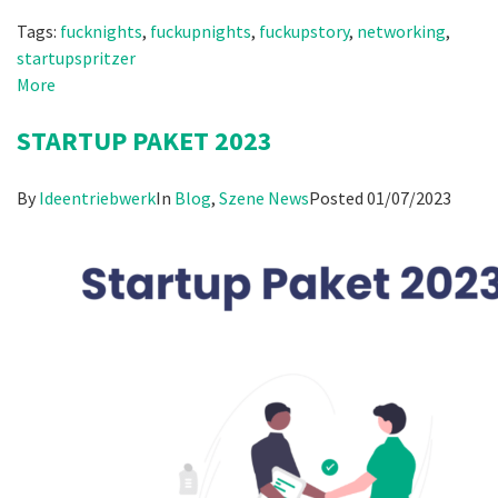
Tags:
fucknights
,
fuckupnights
,
fuckupstory
,
networking
,
startupspritzer
More
STARTUP PAKET 2023
By
Ideentriebwerk
In
Blog
,
Szene News
Posted
01/07/2023