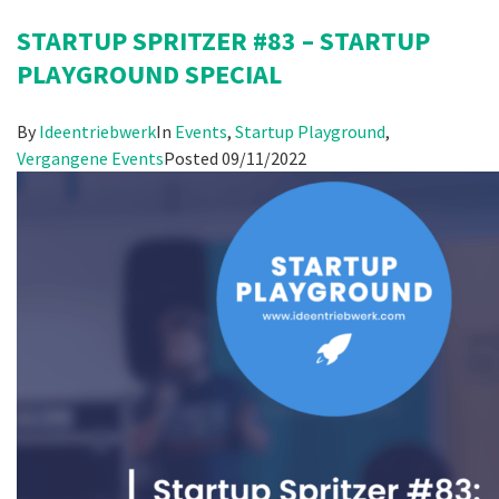
STARTUP SPRITZER #83 – STARTUP
PLAYGROUND SPECIAL
By
Ideentriebwerk
In
Events
,
Startup Playground
,
Vergangene Events
Posted
09/11/2022