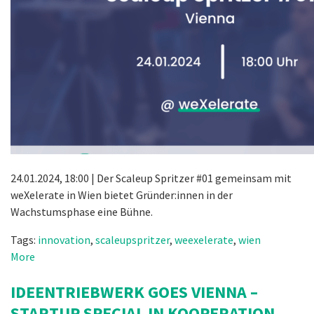
24.01.2024, 18:00 | Der Scaleup Spritzer #01 gemeinsam mit
weXelerate in Wien bietet Gründer:innen in der
Wachstumsphase eine Bühne.
Tags:
innovation
,
scaleupspritzer
,
weexelerate
,
wien
More
IDEENTRIEBWERK GOES VIENNA –
STARTUP SPECIAL IN KOOPERATION