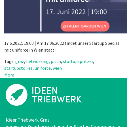
17.6.2022, 19:00 | Am 17.06.2022 findet unser Startup Special
mit uniforce in Wien statt!
Tags:
graz
,
networking
,
pitch
,
startupspritzer
,
startupstories
,
uniforce
,
wien
More
IdeenTriebwerk Graz.
Verein zur Sichtbarmachung der Startup Community in