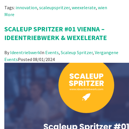
Tags:
innovation
,
scaleupspritzer
,
weexelerate
,
wien
More
SCALEUP SPRITZER #01 VIENNA –
IDEENTRIEBWERK & WEXELERATE
By
Ideentriebwerk
In
Events
,
Scaleup Spritzer
,
Vergangene
Events
Posted
08/01/2024