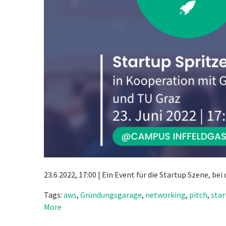
23.6.2022, 17:00 | Ein Event für die Startup Szene,
Tags:
aws
,
Gründungsgarage
,
networking
,
pitch
,
star
More