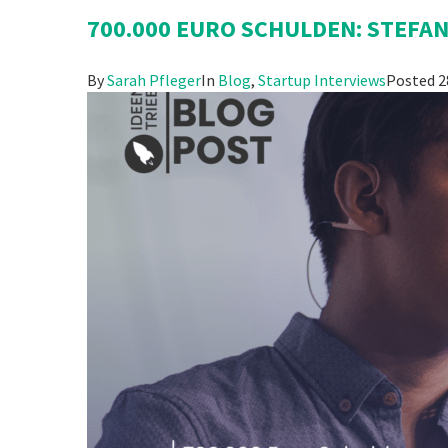
700.000 EURO SCHULDEN: STEFAN
By
Sarah Pfleger
In
Blog
,
Startup Interviews
Posted
2