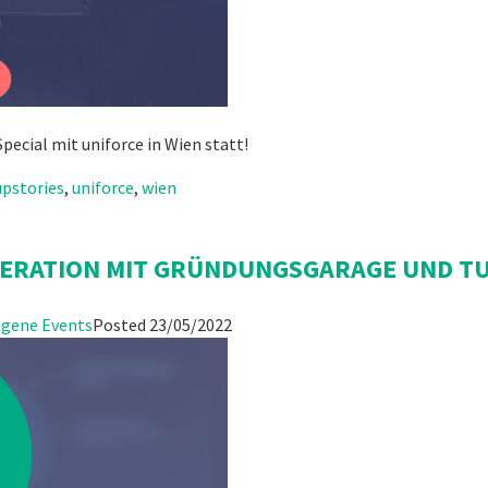
Special mit uniforce in Wien statt!
upstories
,
uniforce
,
wien
OPERATION MIT GRÜNDUNGSGARAGE UND T
gene Events
Posted
23/05/2022