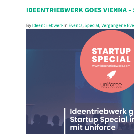
IDEENTRIEBWERK GOES VIENNA – 
By
Ideentriebwerk
In
Events
,
Special
,
Vergangene Eve