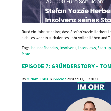
Rund ein Jahr ist es her, dass Stefan Yazzie Herbert
sich - es war ein turbulentes Jahr voller Höhen und 
Tags:
houseofbandits
,
Insolvenz
,
Interviews
,
Startup
More
EPISODE 7: GRÜNDERSTORY – TO
By
Miriam Thier
In
Podcast
Posted
17/03/2023