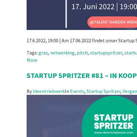
17.6.2022, 19:00 | Am 17.06.2022 findet unser Startup 
Tags:
graz
,
networking
,
pitch
,
startupspritzer
,
start
More
STARTUP SPRITZER #81 – IN KO
By
Ideentriebwerk
In
Events
,
Startup Spritzer
,
Vergan