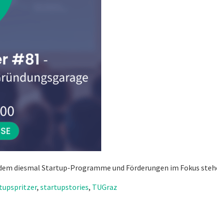
 bei dem diesmal Startup-Programme und Förderungen im Fokus steh
tupspritzer
,
startupstories
,
TUGraz