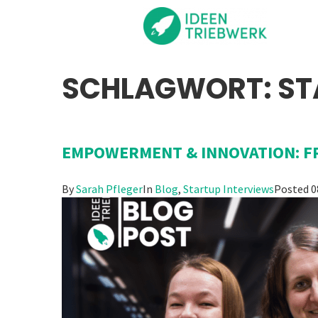
SCHLAGWORT:
ST
EMPOWERMENT & INNOVATION: F
By
Sarah Pfleger
In
Blog
,
Startup Interviews
Posted
0