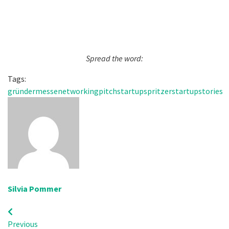
Spread the word:
Tags:
gründermesse
networking
pitch
startupspritzer
startupstories
Silvia Pommer
Previous