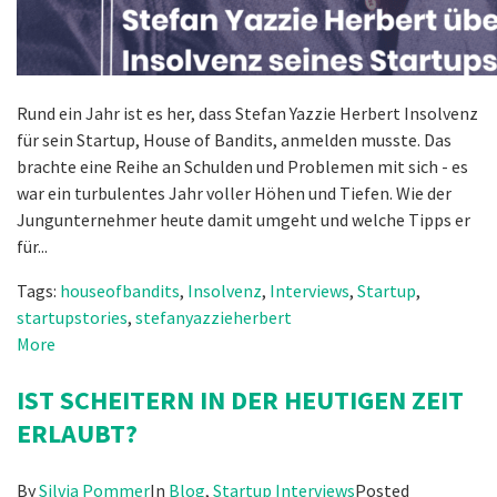
Rund ein Jahr ist es her, dass Stefan Yazzie Herbert Insolvenz
für sein Startup, House of Bandits, anmelden musste. Das
brachte eine Reihe an Schulden und Problemen mit sich - es
war ein turbulentes Jahr voller Höhen und Tiefen. Wie der
Jungunternehmer heute damit umgeht und welche Tipps er
für...
Tags:
houseofbandits
,
Insolvenz
,
Interviews
,
Startup
,
startupstories
,
stefanyazzieherbert
More
IST SCHEITERN IN DER HEUTIGEN ZEIT
ERLAUBT?
By
Silvia Pommer
In
Blog
,
Startup Interviews
Posted