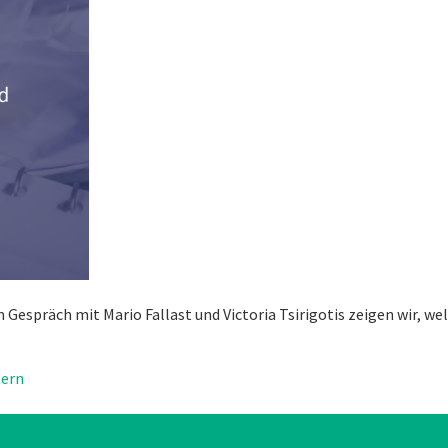
Im Gespräch mit Mario Fallast und Victoria Tsirigotis zeigen wir, 
tern