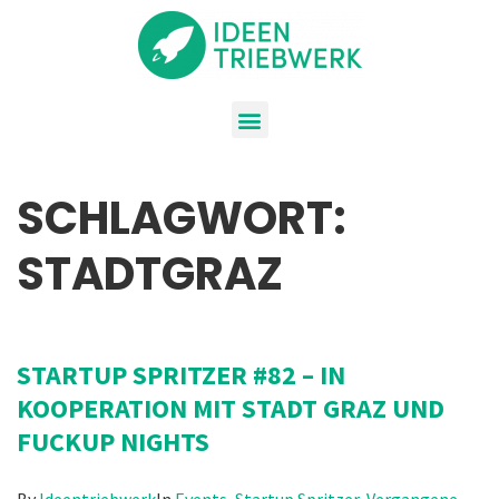
SCHLAGWORT:
STADTGRAZ
STARTUP SPRITZER #82 – IN
KOOPERATION MIT STADT GRAZ UND
FUCKUP NIGHTS
By
Ideentriebwerk
In
Events
,
Startup Spritzer
,
Vergangene