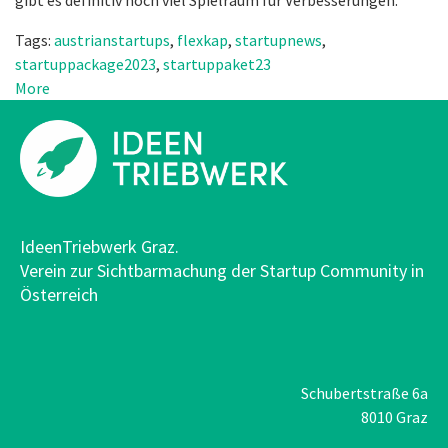
Tags:
austrianstartups
,
flexkap
,
startupnews
,
startuppackage2023
,
startuppaket23
More
IdeenTriebwerk Graz.
Verein zur Sichtbarmachung der Startup Community in
Österreich
Schubertstraße 6a
8010 Graz