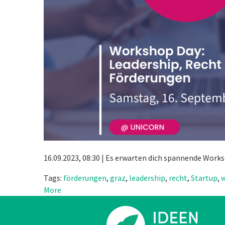
16.09.2023, 08:30 | Es erwarten dich spannende Wor
Tags:
förderungen
,
graz
,
leadership
,
recht
,
Startup
,
More