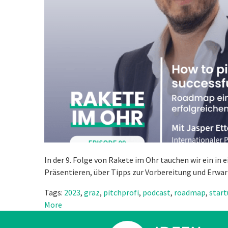
In der 9. Folge von Rakete im Ohr tauchen wir ein in
Präsentieren, über Tipps zur Vorbereitung und Erw
Tags:
2023
,
graz
,
pitchprofi
,
podcast
,
roadmap
,
star
More