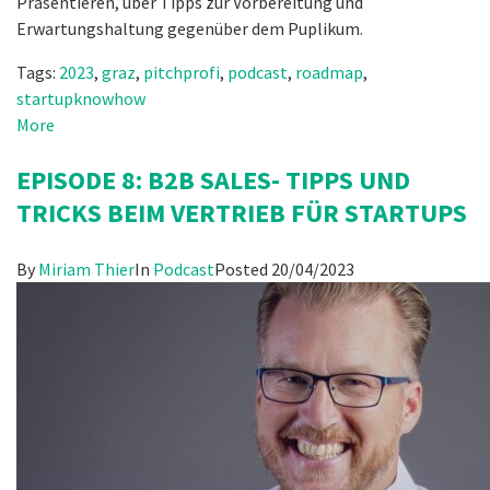
Präsentieren, über Tipps zur Vorbereitung und
Erwartungshaltung gegenüber dem Puplikum.
Tags:
2023
,
graz
,
pitchprofi
,
podcast
,
roadmap
,
startupknowhow
More
EPISODE 8: B2B SALES- TIPPS UND
TRICKS BEIM VERTRIEB FÜR STARTUPS
By
Miriam Thier
In
Podcast
Posted
20/04/2023