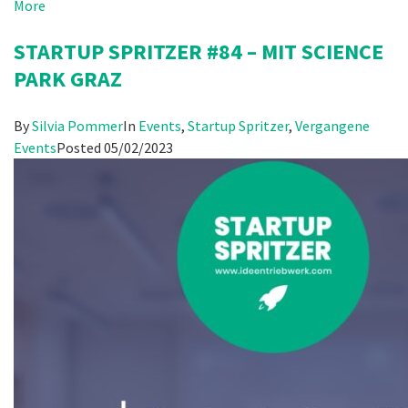
More
STARTUP SPRITZER #84 – MIT SCIENCE
PARK GRAZ
By
Silvia Pommer
In
Events
,
Startup Spritzer
,
Vergangene
Events
Posted
05/02/2023