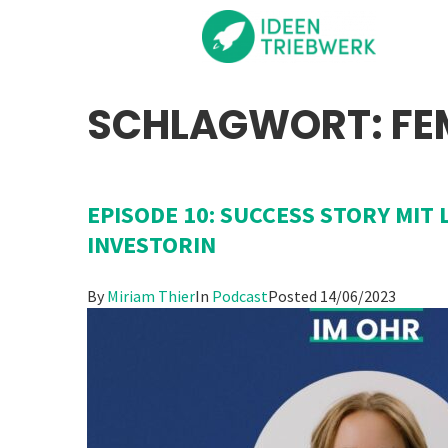
SCHLAGWORT:
FE
EPISODE 10: SUCCESS STORY MIT
INVESTORIN
By
Miriam Thier
In
Podcast
Posted
14/06/2023