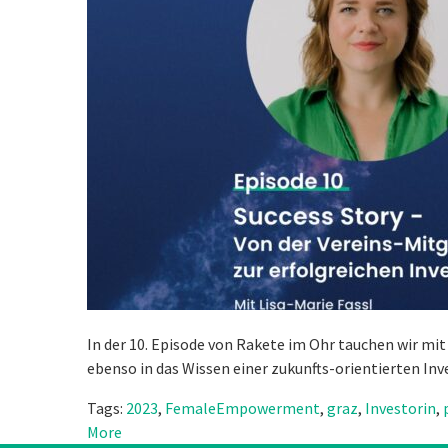
In der 10. Episode von Rakete im Ohr tauchen wir mi
ebenso in das Wissen einer zukunfts-orientierten In
Tags:
2023
,
FemaleEmpowerment
,
graz
,
Investorin
,
More