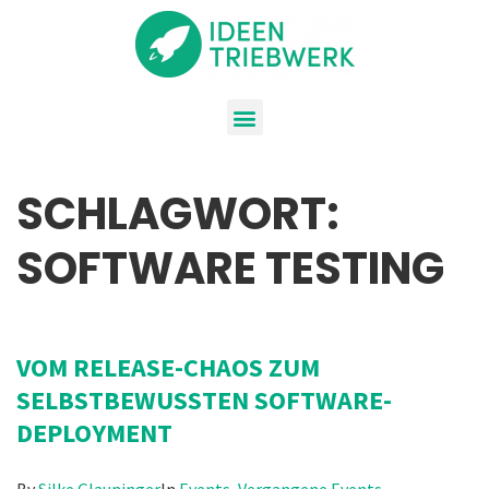
SCHLAGWORT:
SOFTWARE TESTING
VOM RELEASE-CHAOS ZUM
SELBSTBEWUSSTEN SOFTWARE-
DEPLOYMENT
By
Silke Glauninger
In
Events
,
Vergangene Events
,